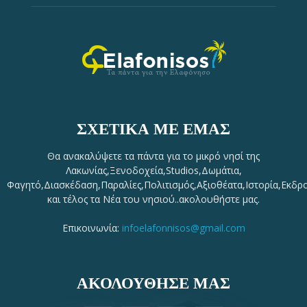
ΣΧΕΤΙΚΆ ΜΕ ΕΜΆΣ
Θα ανακαλύψετε τα πάντα για το μικρό νησί της
Λακωνίας,Ξενοδοχεία,Studios,Δωμάτια,
Φαγητό,Διασκέδαση,Παραλίες,Πολιτισμός,Αξιοθέατα,Ιστορία,Εκδρ
και τέλος τα Νέα του νησιού..ακολουθήστε μας.
Επικοινωνία:
infoelafonnisos@gmail.com
ΑΚΟΛΟΥΘΗΣΕ ΜΑΣ