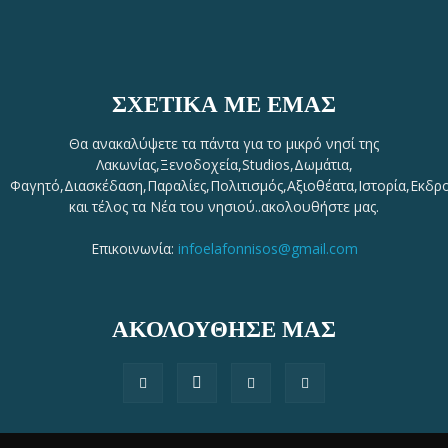
ΣΧΕΤΙΚΆ ΜΕ ΕΜΆΣ
Θα ανακαλύψετε τα πάντα για το μικρό νησί της
Λακωνίας,Ξενοδοχεία,Studios,Δωμάτια,
Φαγητό,Διασκέδαση,Παραλίες,Πολιτισμός,Αξιοθέατα,Ιστορία,Εκδρ
και τέλος τα Νέα του νησιού..ακολουθήστε μας.
Επικοινωνία:
infoelafonnisos@gmail.com
ΑΚΟΛΟΥΘΗΣΕ ΜΑΣ