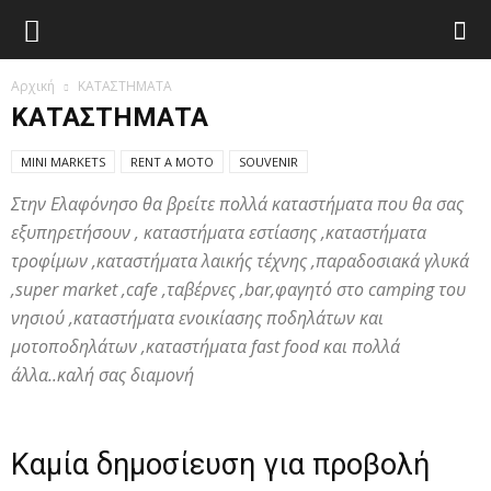
Elafonisos.Gr
Αρχική
ΚΑΤΑΣΤΗΜΑΤΑ
ΚΑΤΑΣΤΗΜΑΤΑ
MINI MARKETS
RENT A MOTO
SOUVENIR
Στην Ελαφόνησο θα βρείτε πολλά καταστήματα που θα σας
εξυπηρετήσουν , καταστήματα εστίασης ,καταστήματα
τροφίμων ,καταστήματα λαικής τέχνης ,παραδοσιακά γλυκά
,super market ,cafe ,ταβέρνες ,bar,φαγητό στο camping του
νησιού ,καταστήματα ενοικίασης ποδηλάτων και
μοτοποδηλάτων ,καταστήματα fast food και πολλά
άλλα..καλή σας διαμονή
Καμία δημοσίευση για προβολή