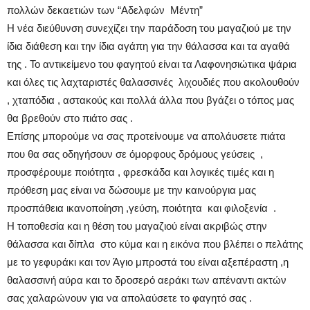
πολλών δεκαετιών των “Αδελφών Μέντη”
Η νέα διεύθυνση συνεχίζει την παράδοση του μαγαζιού με την
ίδια διάθεση και την ίδια αγάπη για την θάλασσα και τα αγαθά
της . Το αντικείμενο του φαγητού είναι τα Λαφονησιώτικα ψάρια
και όλες τις λαχταριστές θαλασσινές λιχουδιές που ακολουθούν
, χταπόδια , αστακούς και πολλά άλλα που βγάζει ο τόπος μας
θα βρεθούν στο πιάτο σας .
Επίσης μπορούμε να σας προτείνουμε να απολάυσετε πιάτα
που θα σας οδηγήσουν σε όμορφους δρόμους γεύσεις ,
προσφέρουμε ποιότητα , φρεσκάδα και λογικές τιμές και η
πρόθεση μας είναι να δώσουμε με την καινούργια μας
προσπάθεια ικανοποίηση ,γεύση, ποιότητα και φιλοξενία .
Η τοποθεσία και η θέση του μαγαζιού είναι ακριβώς στην
θάλασσα και δίπλα στο κύμα και η εικόνα που βλέπει ο πελάτης
με το γεφυράκι και τον Άγιο μπροστά του είναι αξεπέραστη ,η
θαλασσινή αύρα και το δροσερό αεράκι των απέναντι ακτών
σας χαλαρώνουν για να απολαύσετε το φαγητό σας .