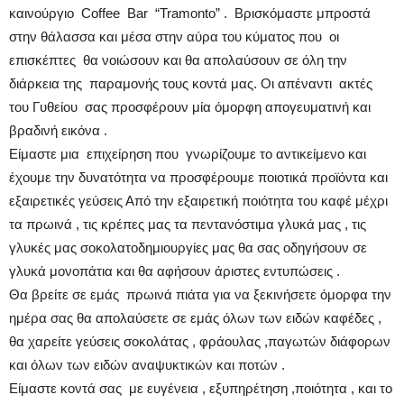
καινούργιο Coffee Bar “Tramonto” . Βρισκόμαστε μπροστά
στην θάλασσα και μέσα στην αύρα του κύματος που οι
επισκέπτες θα νοιώσουν και θα απολαύσουν σε όλη την
διάρκεια της παραμονής τους κοντά μας. Οι απέναντι ακτές
του Γυθείου σας προσφέρουν μία όμορφη απογευματινή και
βραδινή εικόνα .
Είμαστε μια επιχείρηση που γνωρίζουμε το αντικείμενο και
έχουμε την δυνατότητα να προσφέρουμε ποιοτικά προϊόντα και
εξαιρετικές γεύσεις Από την εξαιρετική ποιότητα του καφέ μέχρι
τα πρωινά , τις κρέπες μας τα πεντανόστιμα γλυκά μας , τις
γλυκές μας σοκολατοδημιουργίες μας θα σας οδηγήσουν σε
γλυκά μονοπάτια και θα αφήσουν άριστες εντυπώσεις .
Θα βρείτε σε εμάς πρωινά πιάτα για να ξεκινήσετε όμορφα την
ημέρα σας θα απολαύσετε σε εμάς όλων των ειδών καφέδες ,
θα χαρείτε γεύσεις σοκολάτας , φράουλας ,παγωτών διάφορων
και όλων των ειδών αναψυκτικών και ποτών .
Είμαστε κοντά σας με ευγένεια , εξυπηρέτηση ,ποιότητα , και το