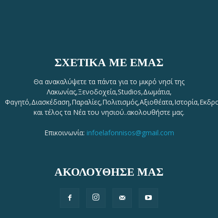
ΣΧΕΤΙΚΆ ΜΕ ΕΜΆΣ
Θα ανακαλύψετε τα πάντα για το μικρό νησί της
Λακωνίας,Ξενοδοχεία,Studios,Δωμάτια,
Φαγητό,Διασκέδαση,Παραλίες,Πολιτισμός,Αξιοθέατα,Ιστορία,Εκδρ
και τέλος τα Νέα του νησιού..ακολουθήστε μας.
Επικοινωνία:
infoelafonnisos@gmail.com
ΑΚΟΛΟΥΘΗΣΕ ΜΑΣ