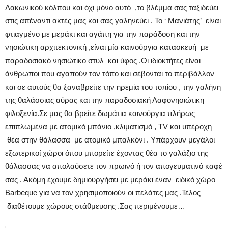
Λακωνικού κόλπου και όχι μόνο αυτό ,το βλέμμα σας ταξιδεύει
στις απέναντι ακτές μας και σας γαληνεύει . Το ‘ Μανιάτης’ είναι
φτιαγμένο με μεράκι και αγάπη για την παράδοση και την
νησιώτικη αρχιτεκτονική ,είναι μία καινούργια κατασκευή με
παραδοσιακό νησιώτικο στυλ και ύφος .Οι ιδιοκτήτες είναι
άνθρωποι που αγαπούν τον τόπο και σέβονται το περιβάλλον
και σε αυτούς θα ξαναβρείτε την ηρεμία του τοπίου , την γαλήνη
της θαλάσσιας αύρας και την παραδοσιακή Λαφονησιώτικη
φιλοξενία.Σε μας θα βρείτε δωμάτια καινούργια πλήρως
επιπλωμένα με ατομικό μπάνιο ,κλιματισμό , TV και υπέροχη
θέα στην θάλασσα με ατομικό μπαλκόνι . Υπάρχουν μεγάλοι
εξωτερικοί χώροι όπου μπορείτε έχοντας θέα το γαλάζιο της
θάλασσας να απολαύσετε τον πρωινό ή τον απογευματινό καφέ
σας . Ακόμη έχουμε δημιουργήσει με μεράκι έναν ειδικό χώρο
Barbeque για να τον χρησιμοποιούν οι πελάτες μας .Τέλος
διαθέτουμε χώρους στάθμευσης .Σας περιμένουμε…