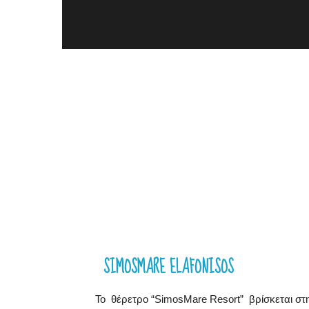
SIMOSMARE ELAFONISOS
Το θέρετρο “SimosMare Resort” βρίσκεται στη