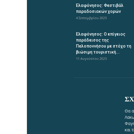
Ελαφόνησος: Φεστιβάλ
παραδοσιακών χορών
4 Σεπτεμβρίου 2025
Ελαφόνησος: Ο επίγειος
παράδεισος της
Πελοποννήσου με στόχο τη
βιώσιμη τουριστική...
11 Αυγούστου 2025
ΣΧ
Θα α
Λακω
Φαγη
και 