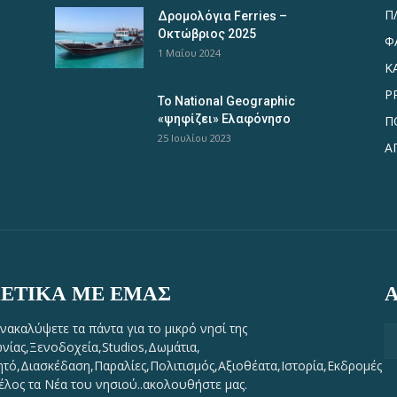
Π
Δρομολόγια Ferries –
Οκτώβριος 2025
Φ
1 Μαΐου 2024
Κ
P
Το National Geographic
«ψηφίζει» Ελαφόνησο
Π
25 Ιουλίου 2023
Α
ΕΤΙΚΆ ΜΕ ΕΜΆΣ
νακαλύψετε τα πάντα για το μικρό νησί της
νίας,Ξενοδοχεία,Studios,Δωμάτια,
τό,Διασκέδαση,Παραλίες,Πολιτισμός,Αξιοθέατα,Ιστορία,Εκδρομές
τέλος τα Νέα του νησιού..ακολουθήστε μας.