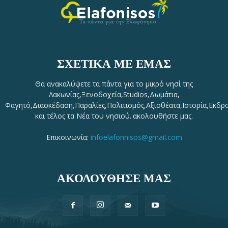
ΣΧΕΤΙΚΆ ΜΕ ΕΜΆΣ
Θα ανακαλύψετε τα πάντα για το μικρό νησί της
Λακωνίας,Ξενοδοχεία,Studios,Δωμάτια,
Φαγητό,Διασκέδαση,Παραλίες,Πολιτισμός,Αξιοθέατα,Ιστορία,Εκδρ
και τέλος τα Νέα του νησιού..ακολουθήστε μας.
Επικοινωνία:
infoelafonnisos@gmail.com
ΑΚΟΛΟΥΘΗΣΕ ΜΑΣ