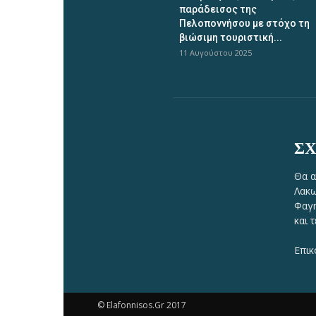
παράδεισος της
Πελοποννήσου με στόχο τη
βιώσιμη τουριστική...
11 Αυγούστου 2025
ΣΧ
Θα α
Λακω
Φαγη
και 
Επικ
© Elafonnisos.Gr 2017