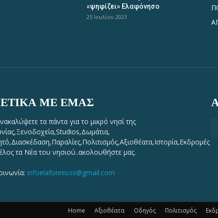
«ψηφίζει» Ελαφόνησο
Π
25 Ιουλίου 2023
Α
ΕΤΙΚΆ ΜΕ ΕΜΆΣ
νακαλύψετε τα πάντα για το μικρό νησί της
νίας,Ξενοδοχεία,Studios,Δωμάτια,
τό,Διασκέδαση,Παραλίες,Πολιτισμός,Αξιοθέατα,Ιστορία,Εκδρομές
τέλος τα Νέα του νησιού..ακολουθήστε μας.
οινωνία:
infoelafonnisos@gmail.com
Home
Αξιοθέατα
Οδηγός
Πολιτισμός
Εκδ