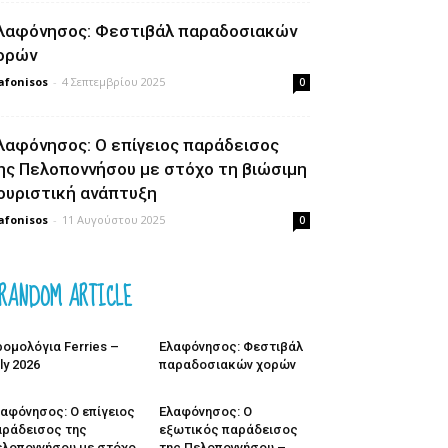
λαφόνησος: Φεστιβάλ παραδοσιακών
ορών
afonisos
-
4 Σεπτεμβρίου 2025
0
λαφόνησος: Ο επίγειος παράδεισος
ης Πελοποννήσου με στόχο τη βιώσιμη
ουριστική ανάπτυξη
afonisos
-
11 Αυγούστου 2025
0
RANDOM ARTICLE
ομολόγια Ferries –
Ελαφόνησος: Φεστιβάλ
ly 2026
παραδοσιακών χορών
αφόνησος: Ο επίγειος
Ελαφόνησος: Ο
αράδεισος της
εξωτικός παράδεισος
ελοποννήσου με στόχο
της Πελοποννήσου –