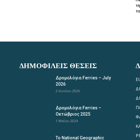
τη
το
ΔΗΜΟΦΙΛΕΊΣ ΘΈΣΕΙΣ
Δρομολόγια Ferries – July
Ε
2026
Δ
2 Ιουνίου 2026
Δ
Π
Δρομολόγια Ferries –
Οκτώβριος 2025
Φ
1 Μαΐου 2024
Κ
P
Το National Geographic