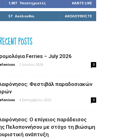
1,987
Υποστηρικτές
ΚΆΝΤΕ LIKE
57
Ακόλουθοι
ΑΚΟΛΟΥΘΉΣΤΕ
RECENT POSTS
ρομολόγια Ferries – July 2026
afonisos
-
2 Ιουνίου 2026
0
λαφόνησος: Φεστιβάλ παραδοσιακών
ορών
afonisos
-
4 Σεπτεμβρίου 2025
0
λαφόνησος: Ο επίγειος παράδεισος
ης Πελοποννήσου με στόχο τη βιώσιμη
ουριστική ανάπτυξη