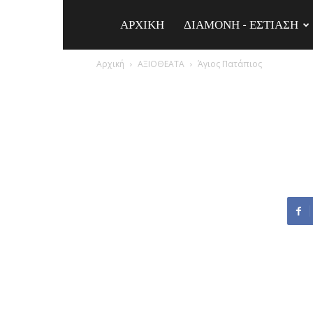
ΑΡΧΙΚΗ
ΔΙΑΜΟΝΗ – ΕΣΤΙΑΣΗ
Elafonisos.Gr
Αρχική
ΑΞΙΟΘΕΑΤΑ
Άγιος Πατάπιος