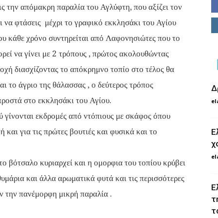
ς την απόμακρη παραλία του Αγλύφτη, που αξίζει τον
ι να φτάσεις μέχρι το γραφικό εκκλησάκι του Αγίου
ου κάθε χρόνο συντηρείται από Λαφονησιώτες που το
ρεί να γίνει με 2 τρόπους , πρώτος ακολουθώντας
οχή διασχίζοντας το απόκρημνο τοπίο στο τέλος θα
ι το άγριο της θάλασσας , ο δεύτερος τρόπος
Δ
προστά στο εκκλησάκι του Αγίου.
el
ύ γίνονται εκδρομές από ντόπιους με σκάφος όπου
ή και για τις πρώτες βουτιές και φυσικά και το
Ε
χ
el
το βότσαλο κυριαρχεί και η ομορφια του τοπίου κρύβει
υμάρια και άλλα αρωματικά φυτά και τις περισσότερες
Ε
ύν την πανέμορφη μικρή παραλία .
τ
τ