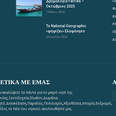
Π
Δρομολόγια Ferries –
Οκτώβριος 2025
Φ
1 Μαΐου 2024
Κ
P
Το National Geographic
«ψηφίζει» Ελαφόνησο
Π
25 Ιουλίου 2023
Α
ΕΤΙΚΆ ΜΕ ΕΜΆΣ
νακαλύψετε τα πάντα για το μικρό νησί της
νίας,Ξενοδοχεία,Studios,Δωμάτια,
τό,Διασκέδαση,Παραλίες,Πολιτισμός,Αξιοθέατα,Ιστορία,Εκδρομές
τέλος τα Νέα του νησιού..ακολουθήστε μας.