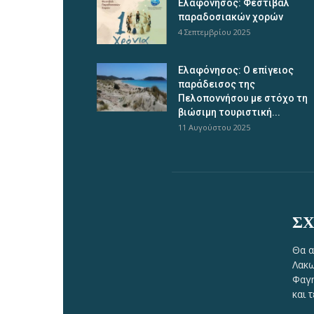
Ελαφόνησος: Φεστιβάλ
παραδοσιακών χορών
4 Σεπτεμβρίου 2025
Ελαφόνησος: Ο επίγειος
παράδεισος της
Πελοποννήσου με στόχο τη
βιώσιμη τουριστική...
11 Αυγούστου 2025
ΣΧ
Θα α
Λακω
Φαγη
και 