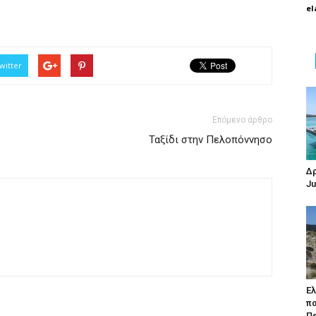
el
witter
Επόμενο άρθρο
Ταξίδι στην Πελοπόννησο
Δρ
Ju
Ελ
π
Π