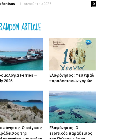
afonisos
-
11 Αυγούστου 2025
0
RANDOM ARTICLE
ομολόγια Ferries –
Ελαφόνησος: Φεστιβάλ
ly 2026
παραδοσιακών χορών
αφόνησος: Ο επίγειος
Ελαφόνησος: Ο
αράδεισος της
εξωτικός παράδεισος
ελοποννήσου με στόχο
της Πελοποννήσου –