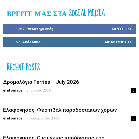
ΒΡΕΊΤΕ ΜΑΣ ΣΤΑ SOCIAL MEDIA
1,987
Υποστηρικτές
ΚΆΝΤΕ LIKE
57
Ακόλουθοι
ΑΚΟΛΟΥΘΉΣΤΕ
RECENT POSTS
Δρομολόγια Ferries – July 2026
elafonisos
-
2 Ιουνίου 2026
0
Ελαφόνησος: Φεστιβάλ παραδοσιακών χορών
elafonisos
-
4 Σεπτεμβρίου 2025
0
Ελαφόνησος: Ο επίγειος παράδεισος της