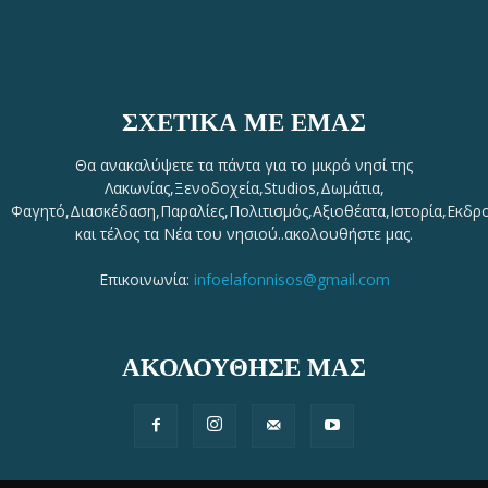
ΣΧΕΤΙΚΆ ΜΕ ΕΜΆΣ
Θα ανακαλύψετε τα πάντα για το μικρό νησί της
Λακωνίας,Ξενοδοχεία,Studios,Δωμάτια,
Φαγητό,Διασκέδαση,Παραλίες,Πολιτισμός,Αξιοθέατα,Ιστορία,Εκδρ
και τέλος τα Νέα του νησιού..ακολουθήστε μας.
Επικοινωνία:
infoelafonnisos@gmail.com
ΑΚΟΛΟΥΘΗΣΕ ΜΑΣ