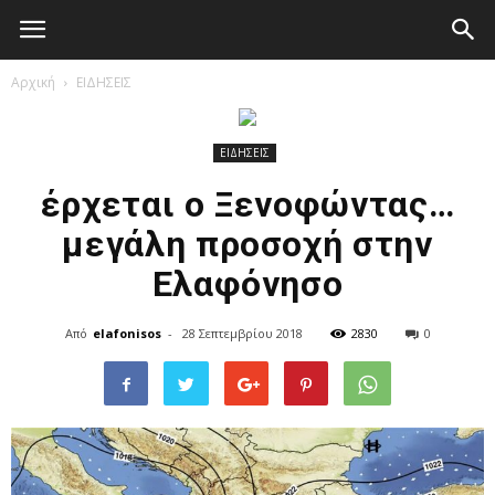
Elafonisos.Gr
Αρχική
ΕΙΔΗΣΕΙΣ
ΕΙΔΗΣΕΙΣ
έρχεται ο Ξενοφώντας…
μεγάλη προσοχή στην
Ελαφόνησο
Από
elafonisos
-
28 Σεπτεμβρίου 2018
2830
0