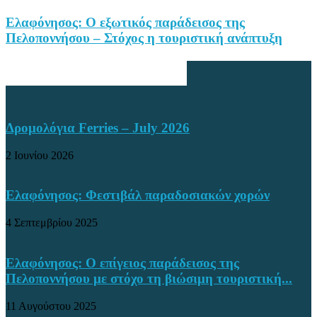
Ελαφόνησος: Ο εξωτικός παράδεισος της
Πελοποννήσου – Στόχος η τουριστική ανάπτυξη
ΕΠΙΛΟΓΈΣ ΣΥΝΤΆΚΤΗ
Δρομολόγια Ferries – July 2026
2 Ιουνίου 2026
Ελαφόνησος: Φεστιβάλ παραδοσιακών χορών
4 Σεπτεμβρίου 2025
Ελαφόνησος: Ο επίγειος παράδεισος της
Πελοποννήσου με στόχο τη βιώσιμη τουριστική...
11 Αυγούστου 2025