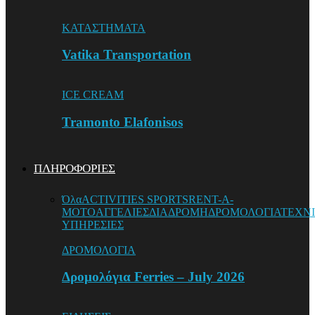
ΚΑΤΑΣΤΗΜΑΤΑ
Vatika Transportation
ICE CREAM
Tramonto Elafonisos
ΠΛΗΡΟΦΟΡΙΕΣ
Όλα
ACTIVITIES SPORTS
RENT-A-
MOTO
ΑΓΓΕΛΙΕΣ
ΔΙΑΔΡΟΜΗ
ΔΡΟΜΟΛΟΓΙΑ
ΤΕΧΝ
ΥΠΗΡΕΣΙΕΣ
ΔΡΟΜΟΛΟΓΙΑ
Δρομολόγια Ferries – July 2026