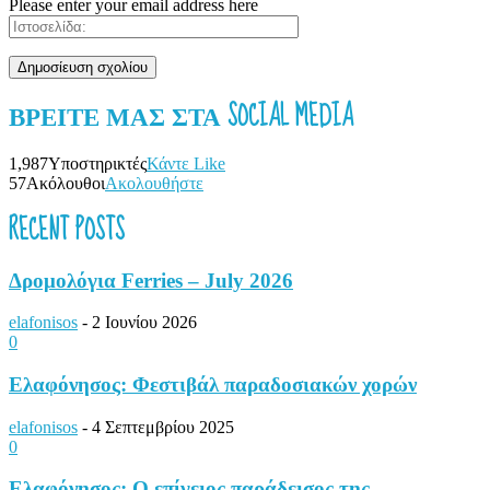
Please enter your email address here
ΒΡΕΊΤΕ ΜΑΣ ΣΤΑ SOCIAL MEDIA
1,987
Υποστηρικτές
Κάντε Like
57
Ακόλουθοι
Ακολουθήστε
RECENT POSTS
Δρομολόγια Ferries – July 2026
elafonisos
-
2 Ιουνίου 2026
0
Ελαφόνησος: Φεστιβάλ παραδοσιακών χορών
elafonisos
-
4 Σεπτεμβρίου 2025
0
Ελαφόνησος: Ο επίγειος παράδεισος της