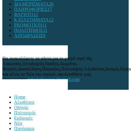
ΔΙΑΜΕΡΙΣΜΑΤΑ
26
ΠΛΗΡΟΦΟΡΙΕΣ
17
ΦΑΓΗΤΟ
12
ΚΑΤΑΣΤΗΜΑΤΑ
12
PROMOTION
11
ΠΟΛΙΤΙΣΜΟΣ
11
ΑΠΟΔΡΑΣΕΙΣ
9
ΣΧΕΤΙΚΆ ΜΕ ΕΜΆΣ
Θα ανακαλύψετε τα πάντα για το μικρό νησί της
Λακωνίας,Ξενοδοχεία,Studios,Δωμάτια,
Φαγητό,Διασκέδαση,Παραλίες,Πολιτισμός,Αξιοθέατα,Ιστορία,Εκδρ
και τέλος τα Νέα του νησιού..ακολουθήστε μας.
Επικοινωνία:
infoelafonnisos@gmail.com
ΑΚΟΛΟΥΘΗΣΕ ΜΑΣ
Home
Αξιοθέατα
Οδηγός
Πολιτισμός
Εκδρομές
Νέα
Πανόραμα