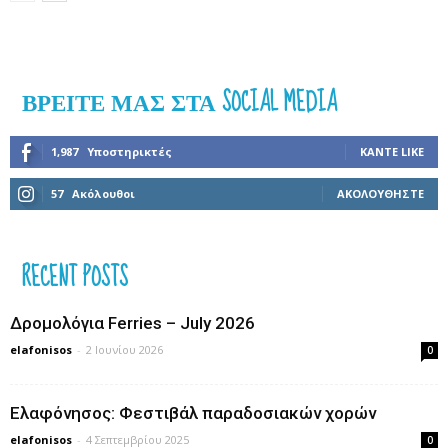
ΒΡΕΊΤΕ ΜΑΣ ΣΤΑ SOCIAL MEDIA
1,987
Υποστηρικτές
ΚΆΝΤΕ LIKE
57
Ακόλουθοι
ΑΚΟΛΟΥΘΉΣΤΕ
RECENT POSTS
Δρομολόγια Ferries – July 2026
elafonisos
-
2 Ιουνίου 2026
0
Ελαφόνησος: Φεστιβάλ παραδοσιακών χορών
elafonisos
-
4 Σεπτεμβρίου 2025
0