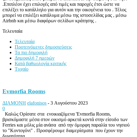
.Επιπλέον έχει επιλογές από τιμές και παροχές έτσι ώστε να
επιλέξει το κατάλληλο για αυτόν και την οικογένεια του . Τέλος
μπορεί να επιλέξει κατάλυμα μέσω της ιστοσελίδας μας , μέσω
Airbnb και μέσω διαφόρων σελίδων κράτησης .
Τελευταία
Τελευταία
Προτεινόμενες δημοσιεύσεις
Τα πιο δημοφιλή
Δημοφιλή 7 ημερών
Κατά βαθμολογία κριτικής
Τυχαίο
Evmorfia Rooms
ΔΙΑΜΟΝΗ
elafonisos
-
3 Αυγούστου 2023
0
Καλώς Ορίσατε στα ενοικιαζόμενα 'Evmorfia Rooms,
βρισκόμαστε μέσα στον οικισμό αρκετά κοντά στην είσοδο των
Ferries και μόλις μία ανάσα από την όμορφη παραλία του νησιού
το "Κοντογόνι" . Προσφέρουμε διαμερίσματα που έχουν την
δυνατότητα...