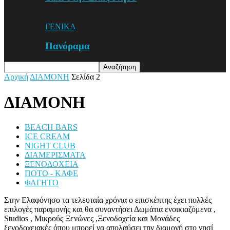
ΓΕΝΙΚΑ
Πανόραμα
Αρχική
ΔΙΑΜΟΝΗ
Σελίδα 2
ΔΙΑΜΟΝΗ
BEACH BARS
ICE CREAM
NIGHT CLUB
ΔΙΑΜΕΡΙΣΜΑΤΑ
ΞΕΝΟΔΟΧΕΙΑ
ΠΟΤΟ - ΚΑΦΕ
ΦΑΓΗΤΟ
Στην Ελαφόνησο τα τελευταία χρόνια ο επισκέπτης έχει πολλές
επιλογές παραμονής και θα συναντήσει Δωμάτια ενοικιαζόμενα ,
Studios , Μικρούς Ξενώνες ,Ξενοδοχεία και Μονάδες
ξενοδοχειακές όπου μπορεί να απολαύσει την διαμονή στο νησί