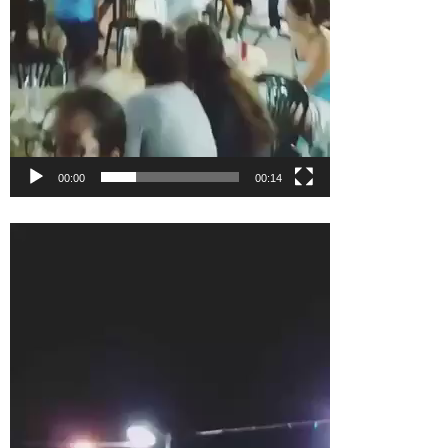
00:00
00:14
Πρόγραμμα
Αναπαραγωγής
Βίντεο