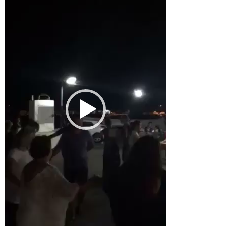
Βίντεο