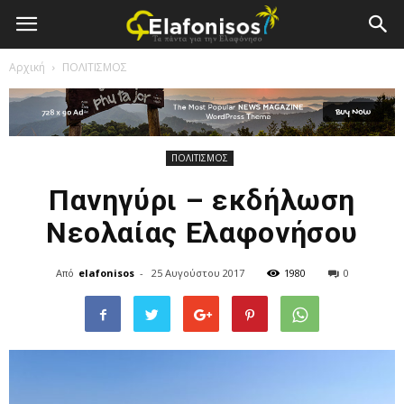
Elafonisos.Gr
Αρχική
ΠΟΛΙΤΙΣΜΟΣ
ΠΟΛΙΤΙΣΜΟΣ
Πανηγύρι – εκδήλωση
Νεολαίας Ελαφονήσου
Από
elafonisos
-
25 Αυγούστου 2017
1980
0