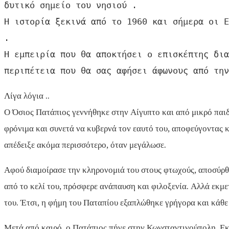
δυτικό σημείο του νησιού .

Η ιστορία ξεκινά από το 1960 και σήμερα οι Ε
.

Η εμπειρία που θα αποκτήσει ο επισκέπτης δια
περιπέτεια που θα σας αφήσει άφωνους από την
Λίγα λόγια ..
Ο Όσιος Πατάπιος γεννήθηκε στην Αίγυπτο και από μικρό παιδ
φρόνιμα και συνετά να κυβερνά τον εαυτό του, αποφεύγοντας 
απέδειξε ακόμα περισσότερο, όταν μεγάλωσε.
Αφού διαμοίρασε την κληρονομιά του στους φτωχούς, αποσύρθη
από το κελί του, πρόσφερε ανάπαυση και φιλοξενία. Αλλά εκμετ
του. Έτσι, η φήμη του Παταπίου εξαπλώθηκε γρήγορα και κάθε 
Μετά από καιρό, ο Πατάπιος πήγε στην Κωνσταντινούπολη. Εκεί