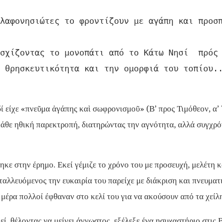
λαφονησιώτες το φροντίζουν με αγάπη και προσπ
σχίζοντας το μονοπάτι από το Κάτω Νησί  πρός 
 θρησκευτικότητα και την ομορφιά του τοπίου.
ί είχε «πνεῦμα ἀγάπης καὶ σωφρονισμοῦ» (Β’ προς Τιμόθεον, α’ 
κάθε ηθική παρεκτροπή, διατηρώντας την αγνότητα, αλλά συγχρό
κε στην έρημο. Εκεί γέμιζε το χρόνο του με προσευχή, μελέτη 
αλλευόμενος την ευκαιρία του παρείχε με διάκριση και πνευματι
μέρα πολλοί έφθαναν στο κελί του για να ακούσουν από τα χείλ
, θέλοντας να μείνει άγνωστος, εξέλεξε ένα ησυχαστήριο στις 